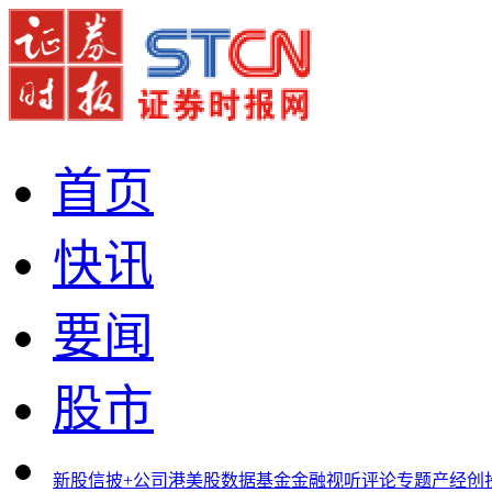
首页
快讯
要闻
股市
新股
信披+
公司
港美股
数据
基金
金融
视听
评论
专题
产经
创