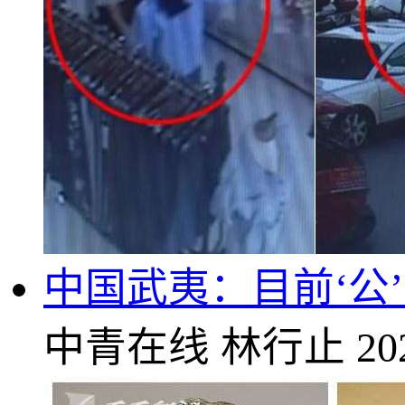
中国武夷：目前‘公
中青在线
林行止
20