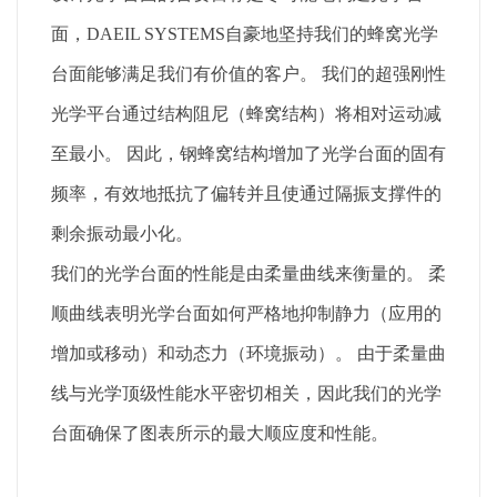
面，DAEIL SYSTEMS自豪地坚持我们的蜂窝光学
台面能够满足我们有价值的客户。 我们的超强刚性
光学平台通过结构阻尼（蜂窝结构）将相对运动减
至最小。 因此，钢蜂窝结构增加了光学台面的固有
频率，有效地抵抗了偏转并且使通过隔振支撑件的
剩余振动最小化。
我们的光学台面的性能是由柔量曲线来衡量的。 柔
顺曲线表明光学台面如何严格地抑制静力（应用的
增加或移动）和动态力（环境振动）。 由于柔量曲
线与光学顶级性能水平密切相关，因此我们的光学
台面确保了图表所示的最大顺应度和性能。