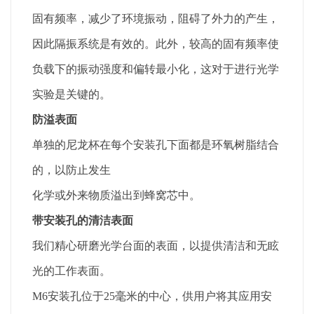
固有频率，减少了环境振动，阻碍了外力的产生，
因此隔振系统是有效的。此外，较高的固有频率使
负载下的振动强度和偏转最小化，这对于进行光学
实验是关键的。
防溢表面
单独的尼龙杯在每个安装孔下面都是环氧树脂结合
的，以防止发生
化学或外来物质溢出到蜂窝芯中。
带安装孔的清洁表面
我们精心研磨光学台面的表面，以提供清洁和无眩
光的工作表面。
M6安装孔位于25毫米的中心，供用户将其应用安