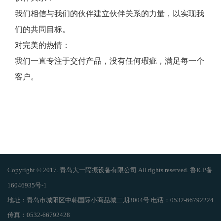
我们相信与我们的伙伴建立伙伴关系的力量，以实现我
们的共同目标。
对完美的热情：
我们一直专注于交付产品，没有任何瑕疵，满足每一个
客户。
Copyright © 2017. 青岛大一隔振设备有限公司 All rights reserved. 鲁ICP备
16046935号-1
地址：青岛市城阳区中韩国际小商品城二期3004号 电话：0532-66792224
传真：0532-66792428