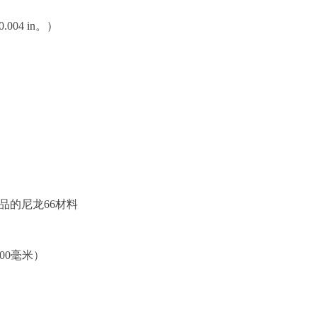
004 in。）
品的尼龙66材料
 300毫米）
m）