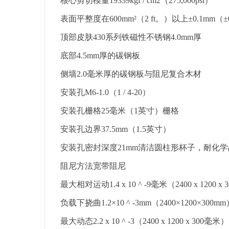
核心剪切模量19339kgf / cm2（275,000psi）
表面平整度在600mm²（2 ft。）以上±0.1mm（±0.
顶部皮肤430系列铁磁性不锈钢4.0mm厚
底部4.5mm厚的碳钢板
侧墙2.0毫米厚的碳钢板与阻尼复合木材
安装孔M6-1.0（1 / 4-20）
安装孔栅格25毫米（1英寸）栅格
安装孔边界37.5mm（1.5英寸）
安装孔密封深度21mm清洁圆柱形杯子，耐化学
阻尼方法宽带阻尼
最大相对运动1.4 x 10 ^ -9毫米（2400 x 1200 x
负载下挠曲1.2×10 ^ -3mm（2400×1200×300m
最大动态2.2 x 10 ^ -3（2400 x 1200 x 300毫米）