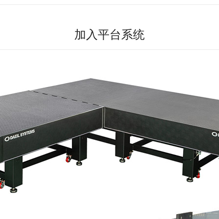
加入平台系统