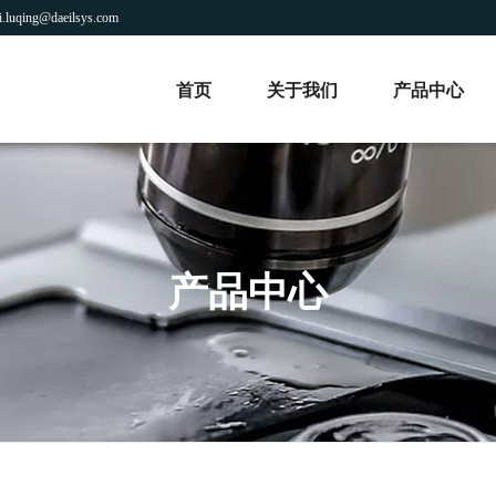
luqing@daeilsys.com
首页
关于我们
产品中心
产品中心