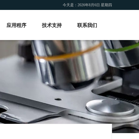
今天是：
2026年8月6日 星期四
应用程序
技术支持
联系我们