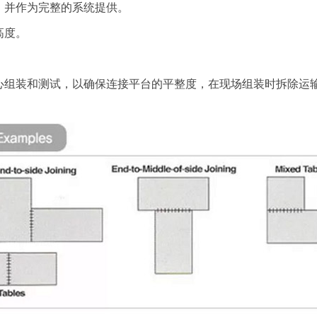
，并作为完整的系统提供。
高度。
心组装和测试，以确保连接平台的平整度，在现场组装时拆除运