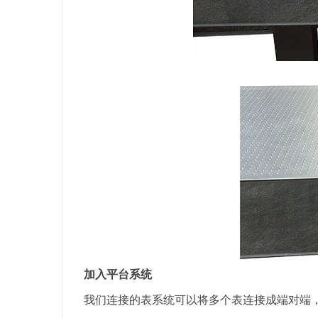
加入平台系统
我们连接的表系统可以将多个表连接成端对端，左