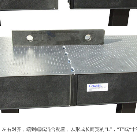
右对齐，端到端或混合配置，以形成长而宽的“L”，“T”或“十